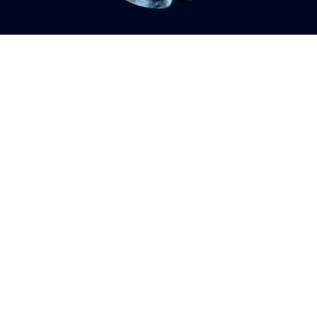
COORDONNÉES
Les amis de Zorro enr.
Lotbinière
T : 418 953-8487
lesamisdezorro@hotmail.com
--
Vous aimez notre projet et seriez intéressé(e) par nos
services ? Laissez-nous un petit mot avec votre adresse
courriel en complétant le formulaire ci-contre et nous
vous tiendrons au courant des développements ! :-)